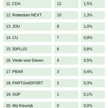
11. CDA
12
1,5%
12. Rotterdam NEXT
10
1,3%
13. JOU
8
1,0%
14. CU
7
0,9%
15. 50PLUS
6
0,8%
16. Vrede voor Dieren
4
0,5%
17. PBAR
3
0,4%
18. PARTIJvdSPORT
2
0,3%
19. SGP
1
0,1%
20. Wij Kleurrijk
0
0,0%