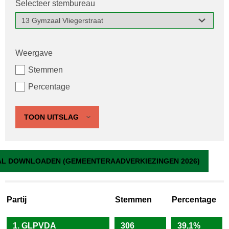
Selecteer stembureau
Weergave
Stemmen
Percentage
TOON UITSLAG
13 Gymzaal Vliegerstraat
L DOWNLOADEN (GEMEENTERAADVERKIEZINGEN 2026)
Partij
Stemmen
Percentage
1. GLPVDA
306
39,1%