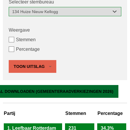
Selecteer stembureau
Weergave
Stemmen
Percentage
TOON UITSLAG
134 Huize Nieuw Kellogg
L DOWNLOADEN (GEMEENTERAADVERKIEZINGEN 2026)
Partij
Stemmen
Percentage
1. Leefbaar Rotterdam
231
34,3%