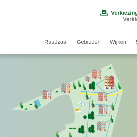
Verkiezin
Verki
Raadzaal
Gebieden
Wijken