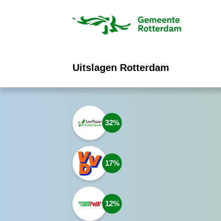
ofdinhoud
Uitslagen Rotterdam
32
17
12