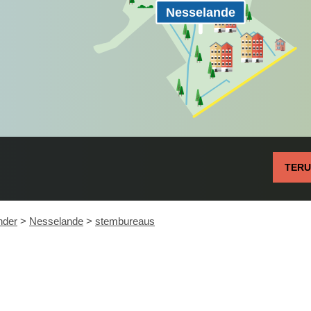
Nesselande
TER
nder
>
Nesselande
>
stembureaus