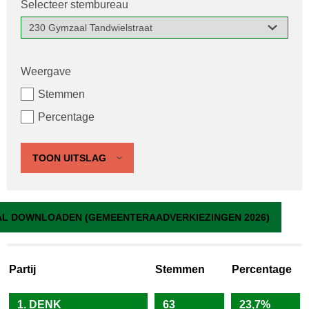
Selecteer stembureau
Weergave
Stemmen
Percentage
TOON UITSLAG
230 Gymzaal Tandwielstraat
L DOWNLOADEN (GEMEENTERAADVERKIEZINGEN 2026)
Partij
Stemmen
Percentage
1. DENK
63
23,7%