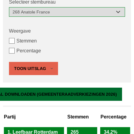
Selecteer stembureau
Weergave
Stemmen
Percentage
TOON UITSLAG
268 Anatole France
L DOWNLOADEN (GEMEENTERAADVERKIEZINGEN 2026)
Partij
Stemmen
Percentage
1. Leefbaar Rotterdam
265
34,2%