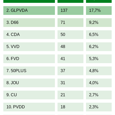
2. GLPVDA
137
17,7%
3. D66
71
9,2%
4. CDA
50
6,5%
5. VVD
48
6,2%
6. FVD
41
5,3%
7. 50PLUS
37
4,8%
8. JOU
31
4,0%
9. CU
21
2,7%
10. PVDD
18
2,3%