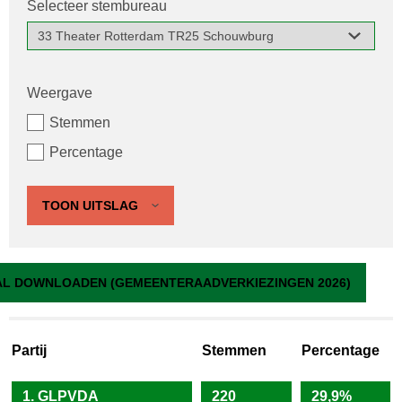
Selecteer stembureau
Weergave
Stemmen
Percentage
TOON UITSLAG
33 Theater Rotterdam TR25 Schouwburg
L DOWNLOADEN (GEMEENTERAADVERKIEZINGEN 2026)
Partij
Stemmen
Percentage
1. GLPVDA
220
29,9%