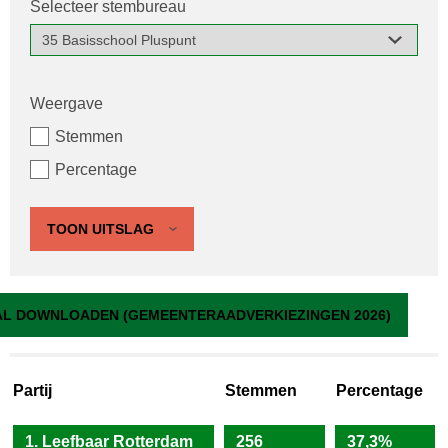
Selecteer stembureau
Weergave
Stemmen
Percentage
TOON UITSLAG
35 Basisschool Pluspunt
L DOWNLOADEN (GEMEENTERAADVERKIEZINGEN 2026)
Partij
Stemmen
Percentage
1. Leefbaar Rotterdam
256
37,3%