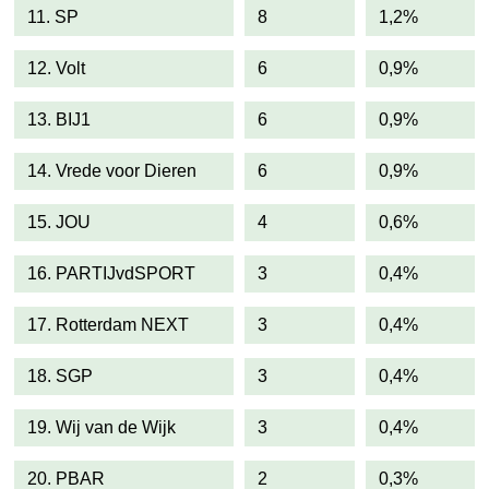
11. SP
8
1,2%
12. Volt
6
0,9%
13. BIJ1
6
0,9%
14. Vrede voor Dieren
6
0,9%
15. JOU
4
0,6%
16. PARTIJvdSPORT
3
0,4%
17. Rotterdam NEXT
3
0,4%
18. SGP
3
0,4%
19. Wij van de Wijk
3
0,4%
20. PBAR
2
0,3%