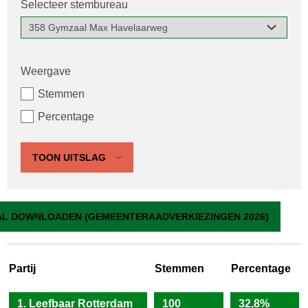
Selecteer stembureau
Weergave
Stemmen
Percentage
TOON UITSLAG
358 Gymzaal Max Havelaarweg
L DOWNLOADEN (GEMEENTERAADVERKIEZINGEN 2026)
Partij
Stemmen
Percentage
1. Leefbaar Rotterdam
100
32,8%