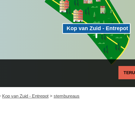
Kop van Zuid - Entrepot
TER
>
Kop van Zuid - Entrepot
>
stembureaus