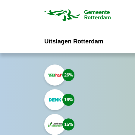
ofdinhoud
Uitslagen Rotterdam
26
16
15