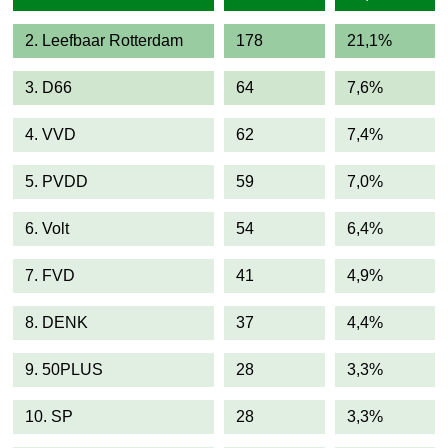
2. Leefbaar Rotterdam
178
21,1%
3. D66
64
7,6%
4. VVD
62
7,4%
5. PVDD
59
7,0%
6. Volt
54
6,4%
7. FVD
41
4,9%
8. DENK
37
4,4%
9. 50PLUS
28
3,3%
10. SP
28
3,3%