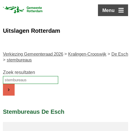
ofdinhoud
Menu
Uitslagen Rotterdam
Verkiezing Gemeenteraad 2026
>
Kralingen-Crooswijk
>
De Esch
>
stembureaus
Zoek resultaten
Stembureaus De Esch