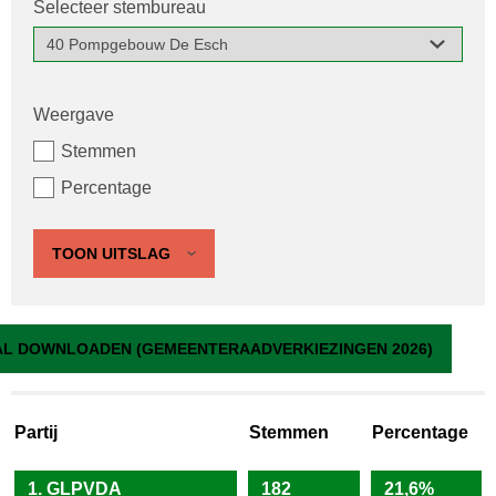
Selecteer stembureau
Weergave
Stemmen
Percentage
TOON UITSLAG
40 Pompgebouw De Esch
L DOWNLOADEN (GEMEENTERAADVERKIEZINGEN 2026)
Partij
Stemmen
Percentage
1. GLPVDA
182
21,6%