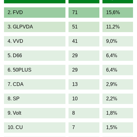
2. FVD
71
15,6%
3. GLPVDA
51
11,2%
4. VVD
41
9,0%
5. D66
29
6,4%
6. 50PLUS
29
6,4%
7. CDA
13
2,9%
8. SP
10
2,2%
9. Volt
8
1,8%
10. CU
7
1,5%