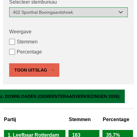
Selecteer stembureau
Weergave
Stemmen
Percentage
TOON UITSLAG
402 Sporthal Boomgaardshoek
L DOWNLOADEN (GEMEENTERAADVERKIEZINGEN 2026)
Partij
Stemmen
Percentage
1. Leefbaar Rotterdam
163
35,7%