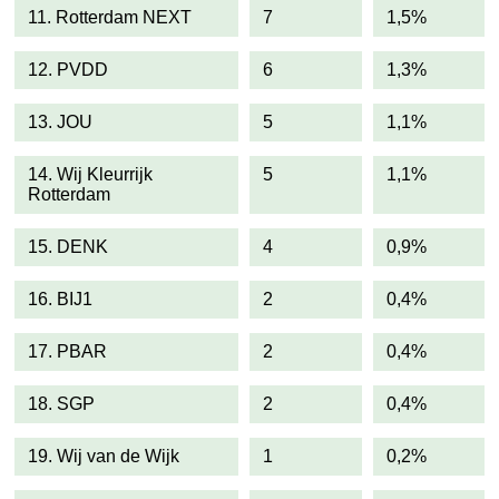
11. Rotterdam NEXT
7
1,5%
12. PVDD
6
1,3%
13. JOU
5
1,1%
14. Wij Kleurrijk
5
1,1%
Rotterdam
15. DENK
4
0,9%
16. BIJ1
2
0,4%
17. PBAR
2
0,4%
18. SGP
2
0,4%
19. Wij van de Wijk
1
0,2%