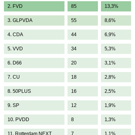
2. FVD
85
13,3%
3. GLPVDA
55
8,6%
4. CDA
44
6,9%
5. VVD
34
5,3%
6. D66
20
3,1%
7. CU
18
2,8%
8. 50PLUS
16
2,5%
9. SP
12
1,9%
10. PVDD
8
1,3%
11. Rotterdam NEXT
7
1,1%