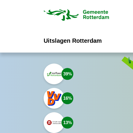
ofdinhoud
Uitslagen Rotterdam
39
16
13