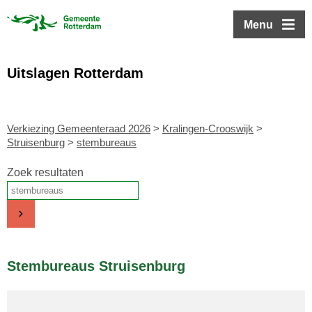
ofdinhoud
Menu
Uitslagen Rotterdam
Verkiezing Gemeenteraad 2026
>
Kralingen-Crooswijk
>
Struisenburg
>
stembureaus
Zoek resultaten
Stembureaus Struisenburg