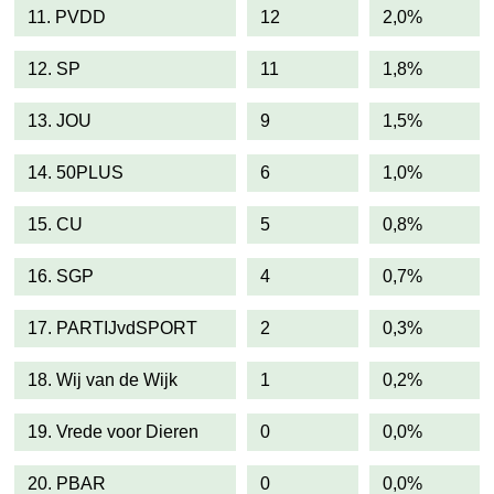
11. PVDD
12
2,0%
12. SP
11
1,8%
13. JOU
9
1,5%
14. 50PLUS
6
1,0%
15. CU
5
0,8%
16. SGP
4
0,7%
17. PARTIJvdSPORT
2
0,3%
18. Wij van de Wijk
1
0,2%
19. Vrede voor Dieren
0
0,0%
20. PBAR
0
0,0%