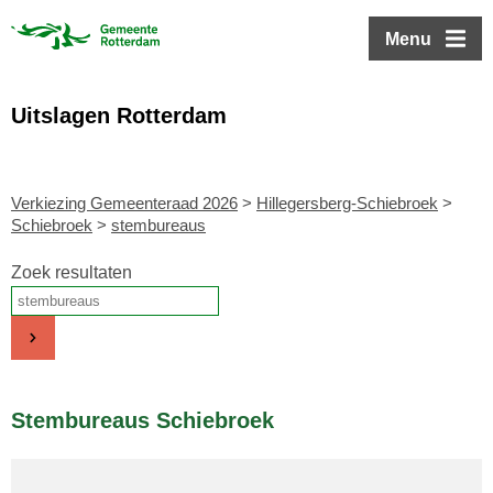
ofdinhoud
Menu
Uitslagen Rotterdam
Verkiezing Gemeenteraad 2026
>
Hillegersberg-Schiebroek
>
Schiebroek
>
stembureaus
Zoek resultaten
Stembureaus Schiebroek