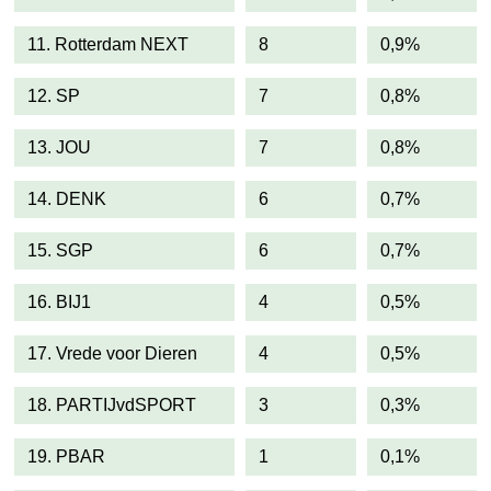
11. Rotterdam NEXT
8
0,9%
12. SP
7
0,8%
13. JOU
7
0,8%
14. DENK
6
0,7%
15. SGP
6
0,7%
16. BIJ1
4
0,5%
17. Vrede voor Dieren
4
0,5%
18. PARTIJvdSPORT
3
0,3%
19. PBAR
1
0,1%