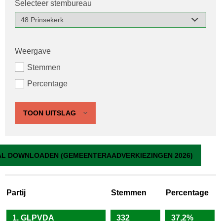
Selecteer stembureau
Weergave
Stemmen
Percentage
TOON UITSLAG
48 Prinsekerk
L DOWNLOADEN (GEMEENTERAADVERKIEZINGEN 2026)
Partij
Stemmen
Percentage
1. GLPVDA
332
37,2%