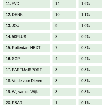
11. FVD
14
1,6%
12. DENK
10
1,1%
13. JOU
9
1,0%
14. 50PLUS
8
0,9%
15. Rotterdam NEXT
7
0,8%
16. SGP
4
0,4%
17. PARTIJvdSPORT
3
0,3%
18. Vrede voor Dieren
3
0,3%
19. Wij van de Wijk
3
0,3%
20. PBAR
1
0,1%