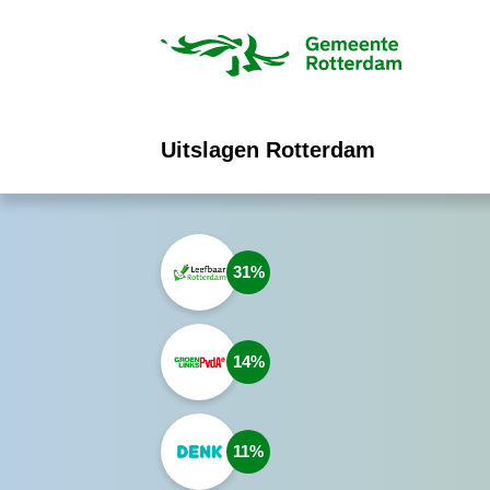
ofdinhoud
Uitslagen Rotterdam
31
14
11