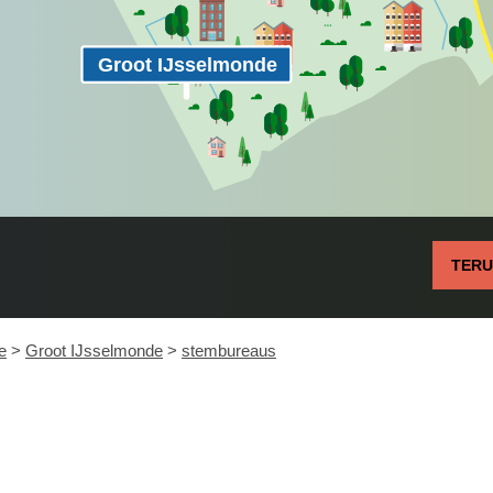
Groot IJsselmonde
TER
e
>
Groot IJsselmonde
>
stembureaus