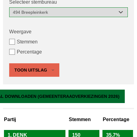
Selecteer stembureau
Weergave
Stemmen
Percentage
TOON UITSLAG
494 Breepleinkerk
L DOWNLOADEN (GEMEENTERAADVERKIEZINGEN 2026)
Partij
Stemmen
Percentage
1. DENK
150
35,7%