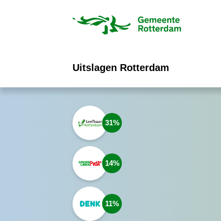
ofdinhoud
Uitslagen Rotterdam
31
14
11