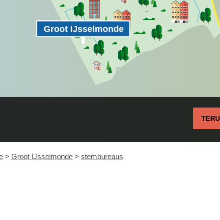
Groot IJsselmonde
TER
e
>
Groot IJsselmonde
>
stembureaus