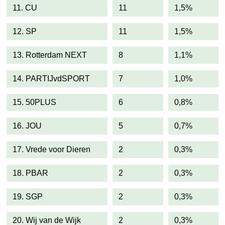
11. CU
11
1,5%
12. SP
11
1,5%
13. Rotterdam NEXT
8
1,1%
14. PARTIJvdSPORT
7
1,0%
15. 50PLUS
6
0,8%
16. JOU
5
0,7%
17. Vrede voor Dieren
2
0,3%
18. PBAR
2
0,3%
19. SGP
2
0,3%
20. Wij van de Wijk
2
0,3%