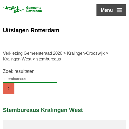
ofdinhoud
Menu
Uitslagen Rotterdam
Verkiezing Gemeenteraad 2026
>
Kralingen-Crooswijk
>
Kralingen West
>
stembureaus
Zoek resultaten
Stembureaus Kralingen West