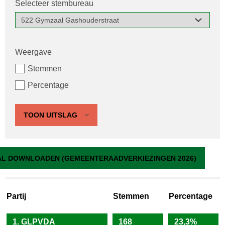
Selecteer stembureau
Weergave
Stemmen
Percentage
TOON UITSLAG
522 Gymzaal Gashouderstraat
L DOWNLOADEN (GEMEENTERAADVERKIEZINGEN 2026)
Partij
Stemmen
Percentage
1. GLPVDA
168
23,3%