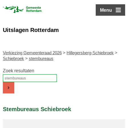
ofdinhoud
Menu
Uitslagen Rotterdam
Verkiezing Gemeenteraad 2026
>
Hillegersberg-Schiebroek
>
Schiebroek
>
stembureaus
Zoek resultaten
Stembureaus Schiebroek