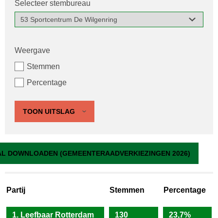
Selecteer stembureau
Weergave
Stemmen
Percentage
TOON UITSLAG
53 Sportcentrum De Wilgenring
L DOWNLOADEN (GEMEENTERAADVERKIEZINGEN 2026)
Partij
Stemmen
Percentage
1. Leefbaar Rotterdam
130
23,7%