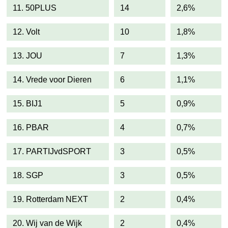
11. 50PLUS
14
2,6%
12. Volt
10
1,8%
13. JOU
7
1,3%
14. Vrede voor Dieren
6
1,1%
15. BIJ1
5
0,9%
16. PBAR
4
0,7%
17. PARTIJvdSPORT
3
0,5%
18. SGP
3
0,5%
19. Rotterdam NEXT
2
0,4%
20. Wij van de Wijk
2
0,4%