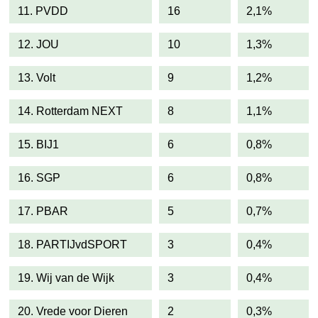
11. PVDD
16
2,1%
12. JOU
10
1,3%
13. Volt
9
1,2%
14. Rotterdam NEXT
8
1,1%
15. BIJ1
6
0,8%
16. SGP
6
0,8%
17. PBAR
5
0,7%
18. PARTIJvdSPORT
3
0,4%
19. Wij van de Wijk
3
0,4%
20. Vrede voor Dieren
2
0,3%