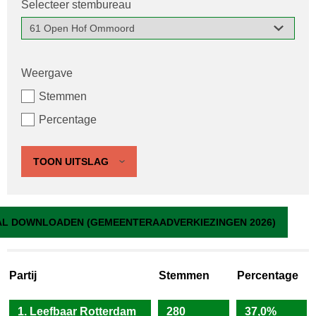
Selecteer stembureau
Weergave
Stemmen
Percentage
TOON UITSLAG
61 Open Hof Ommoord
L DOWNLOADEN (GEMEENTERAADVERKIEZINGEN 2026)
Partij
Stemmen
Percentage
1. Leefbaar Rotterdam
280
37,0%