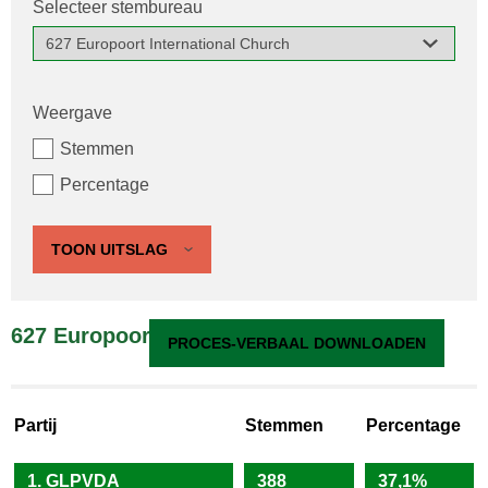
Selecteer stembureau
Weergave
Stemmen
Percentage
TOON UITSLAG
627 Europoort International Church
PROCES-VERBAAL DOWNLOADEN
Partij
Stemmen
Percentage
1. GLPVDA
388
37,1%