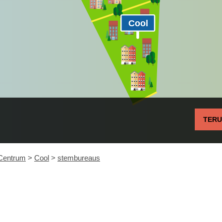
Cool
TER
Centrum
>
Cool
>
stembureaus