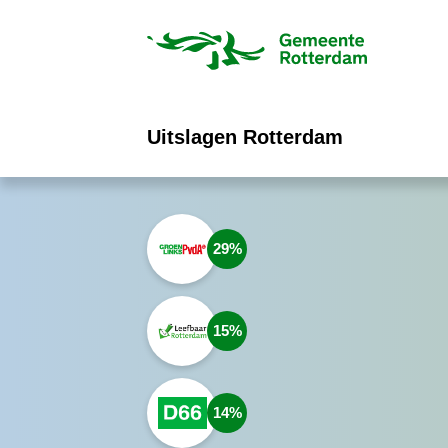
ofdinhoud
Uitslagen Rotterdam
29
15
14