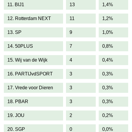
11. BIJ1
13
1,4%
12. Rotterdam NEXT
11
1,2%
13. SP
9
1,0%
14. 50PLUS
7
0,8%
15. Wij van de Wijk
4
0,4%
16. PARTIJvdSPORT
3
0,3%
17. Vrede voor Dieren
3
0,3%
18. PBAR
3
0,3%
19. JOU
2
0,2%
20. SGP
0
0,0%