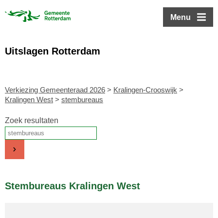
ofdinhoud
Menu
Uitslagen Rotterdam
Verkiezing Gemeenteraad 2026
>
Kralingen-Crooswijk
>
Kralingen West
>
stembureaus
Zoek resultaten
Stembureaus Kralingen West