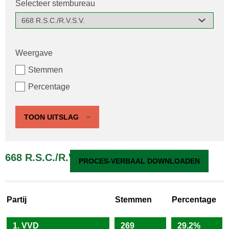
Selecteer stembureau
Weergave
Stemmen
Percentage
TOON UITSLAG
668 R.S.C./R.V.S.V.
PROCES-VERBAAL DOWNLOADEN
Partij
Stemmen
Percentage
1. VVD
269
29,2%