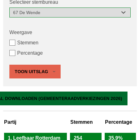
Selecteer stembureau
Weergave
Stemmen
Percentage
TOON UITSLAG
67 De Wende
L DOWNLOADEN (GEMEENTERAADVERKIEZINGEN 2026)
Partij
Stemmen
Percentage
1. Leefbaar Rotterdam
254
35,9%