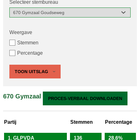
Selecteer stembureau
Weergave
Stemmen
Percentage
TOON UITSLAG
670 Gymzaal Goudseweg
PROCES-VERBAAL DOWNLOADEN
Partij
Stemmen
Percentage
1. GLPVDA
136
28,6%