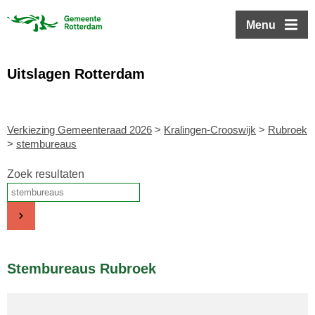
ofdinhoud
Menu
Uitslagen Rotterdam
Verkiezing Gemeenteraad 2026
>
Kralingen-Crooswijk
>
Rubroek
>
stembureaus
Zoek resultaten
Stembureaus Rubroek