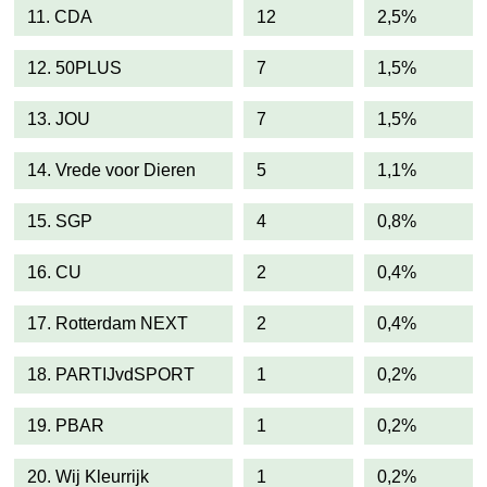
11. CDA
12
2,5%
12. 50PLUS
7
1,5%
13. JOU
7
1,5%
14. Vrede voor Dieren
5
1,1%
15. SGP
4
0,8%
16. CU
2
0,4%
17. Rotterdam NEXT
2
0,4%
18. PARTIJvdSPORT
1
0,2%
19. PBAR
1
0,2%
20. Wij Kleurrijk
1
0,2%