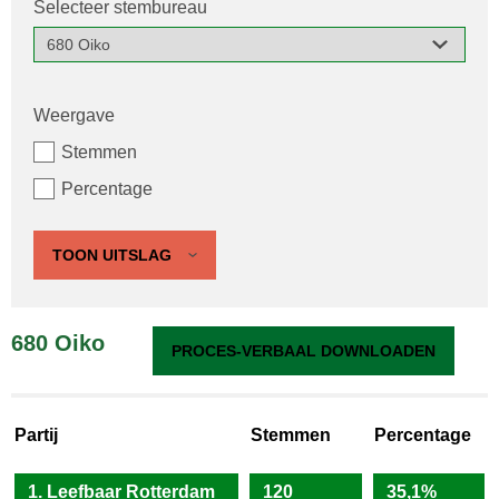
Selecteer stembureau
Weergave
Stemmen
Percentage
TOON UITSLAG
680 Oiko
PROCES-VERBAAL DOWNLOADEN
Partij
Stemmen
Percentage
1. Leefbaar Rotterdam
120
35,1%