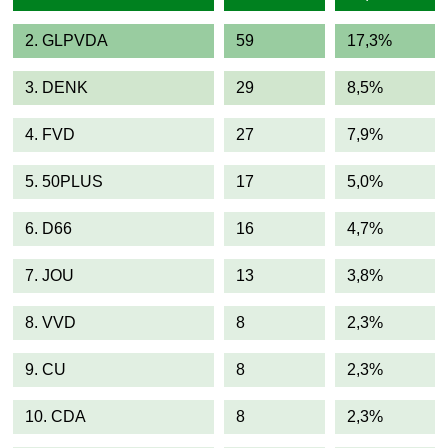
2. GLPVDA
59
17,3%
3. DENK
29
8,5%
4. FVD
27
7,9%
5. 50PLUS
17
5,0%
6. D66
16
4,7%
7. JOU
13
3,8%
8. VVD
8
2,3%
9. CU
8
2,3%
10. CDA
8
2,3%