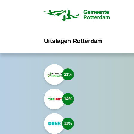
ofdinhoud
Uitslagen Rotterdam
31
14
11