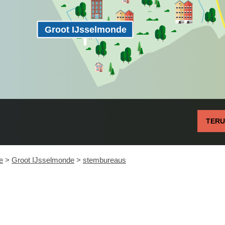
Groot IJsselmonde
TER
e
>
Groot IJsselmonde
>
stembureaus