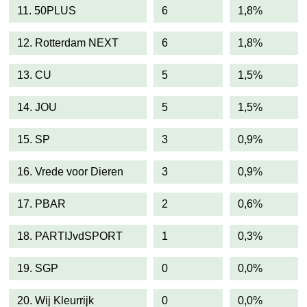
11. 50PLUS
6
1,8%
12. Rotterdam NEXT
6
1,8%
13. CU
5
1,5%
14. JOU
5
1,5%
15. SP
3
0,9%
16. Vrede voor Dieren
3
0,9%
17. PBAR
2
0,6%
18. PARTIJvdSPORT
1
0,3%
19. SGP
0
0,0%
20. Wij Kleurrijk
0
0,0%