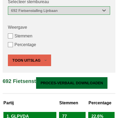
Selecteer stembureau
Weergave
Stemmen
Percentage
TOON UITSLAG
692 Fietsenstalling Lijnbaan
PROCES-VERBAAL DOWNLOADEN
Partij
Stemmen
Percentage
1. GLPVDA
77
22,6%