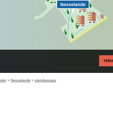
Nesselande
TER
nder
>
Nesselande
>
stembureaus