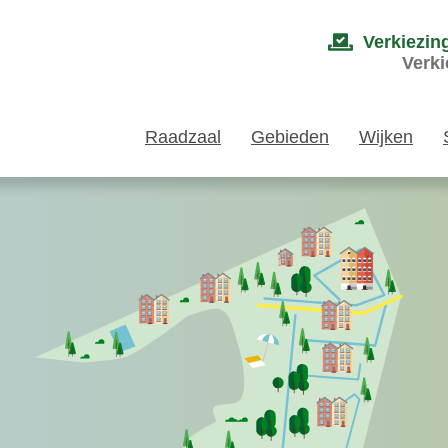
Verkiezin
Verki
Raadzaal
Gebieden
Wijken