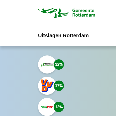
ofdinhoud
Uitslagen Rotterdam
32
17
12