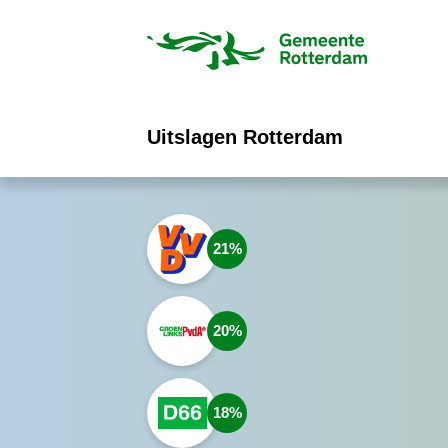
ofdinhoud
Uitslagen Rotterdam
21
20
18