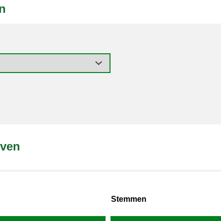
n
oven
Stemmen