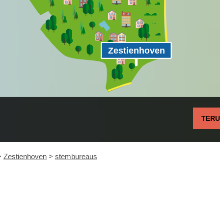
Zestienhoven
TER
>
Zestienhoven
>
stembureaus