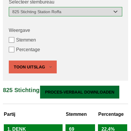
Selecteer stembureau
Weergave
Stemmen
Percentage
TOON UITSLAG
825 Stichting Station Roffa
PROCES-VERBAAL DOWNLOADEN
Partij
Stemmen
Percentage
1. DENK
69
22,4%