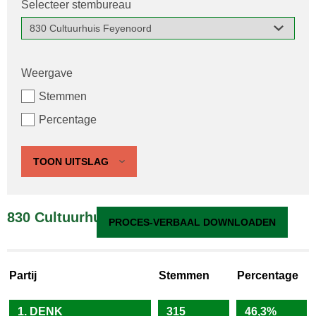
Selecteer stembureau
Weergave
Stemmen
Percentage
TOON UITSLAG
830 Cultuurhuis Feyenoord
PROCES-VERBAAL DOWNLOADEN
Partij
Stemmen
Percentage
1. DENK
315
46,3%