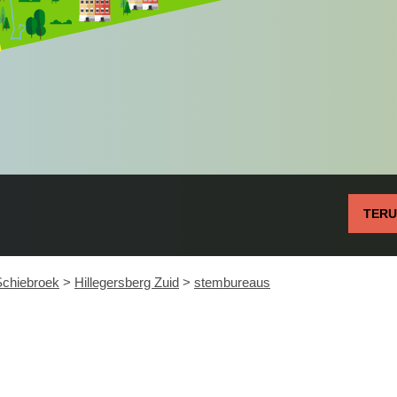
TER
Schiebroek
>
Hillegersberg Zuid
>
stembureaus