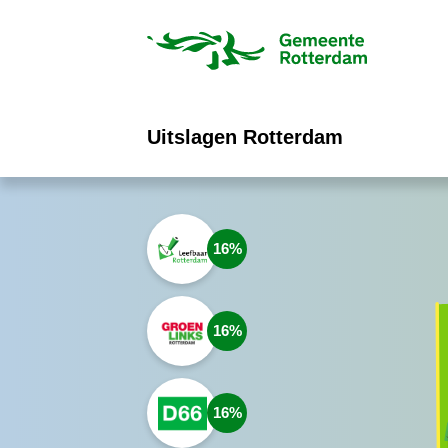
ofdinhoud
Uitslagen Rotterdam
16
16
16