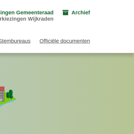
zingen Gemeenteraad
Archief
rkiezingen Wijkraden
Stembureaus
Officiële documenten