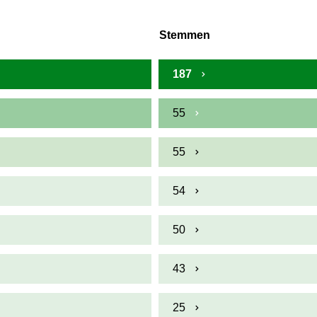
Stemmen
187
55
55
54
50
43
25