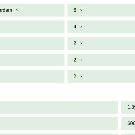
terdam
6
4
2
2
2
1.3
60