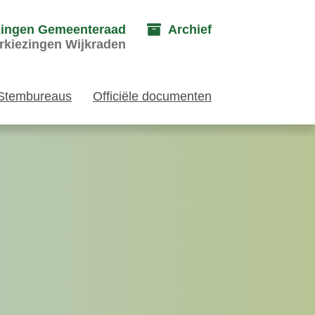
zingen Gemeenteraad
Archief
rkiezingen Wijkraden
Stembureaus
Officiële documenten