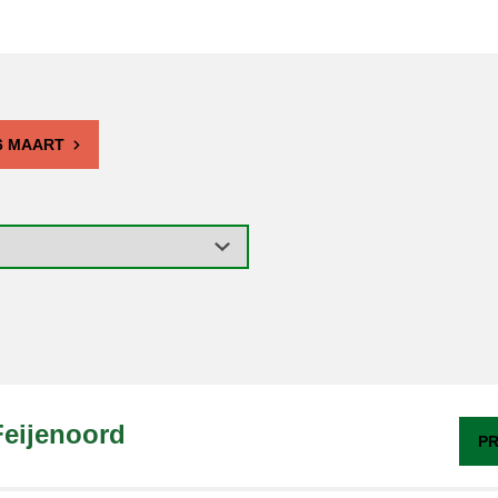
6 MAART
Feijenoord
PR