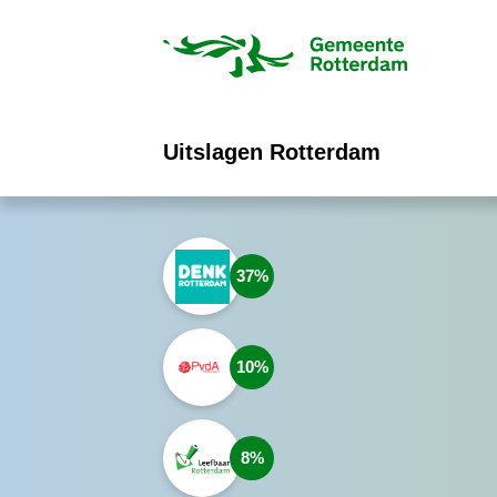
ofdinhoud
Uitslagen Rotterdam
37
10
8