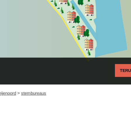
TER
eijenoord
>
stembureaus