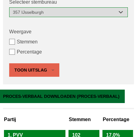
Selecteer stembureau
Weergave
Stemmen
Percentage
TOON UITSLAG
357 IJsselburgh
PROCES-VERBAAL DOWNLOADEN (PROCES-VERBAAL)
Partij
Stemmen
Percentage
1. PVV
102
17,0%