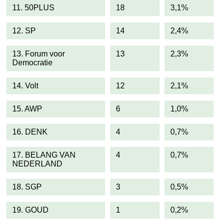
11. 50PLUS
18
3,1%
12. SP
14
2,4%
13. Forum voor
13
2,3%
Democratie
14. Volt
12
2,1%
15. AWP
6
1,0%
16. DENK
4
0,7%
17. BELANG VAN
4
0,7%
NEDERLAND
18. SGP
3
0,5%
19. GOUD
1
0,2%