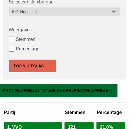
Selecteer stembureau
Weergave
Stemmen
Percentage
TOON UITSLAG
691 Nesselint
PROCES-VERBAAL DOWNLOADEN (PROCES-VERBAAL)
Partij
Stemmen
Percentage
1. VVD
121
21,0%