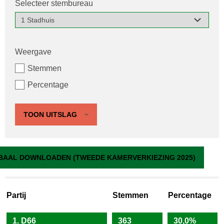
Selecteer stembureau
Weergave
Stemmen
Percentage
TOON UITSLAG
1 Stadhuis
BAAL DOWNLOADEN (TWEEDE KAMERVERKIEZING 2025)
Partij
Stemmen
Percentage
1. D66
363
30,0%