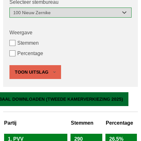
Selecteer stembureau
Weergave
Stemmen
Percentage
TOON UITSLAG
100 Nieuw Zernike
BAAL DOWNLOADEN (TWEEDE KAMERVERKIEZING 2025)
Partij
Stemmen
Percentage
1. PVV
290
26,5%