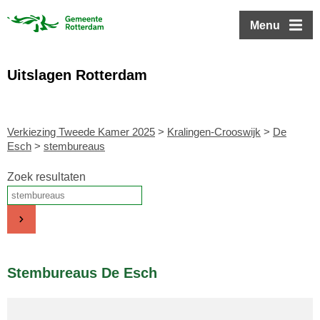
ofdinhoud
Menu
Uitslagen Rotterdam
Verkiezing Tweede Kamer 2025
>
Kralingen-Crooswijk
>
De
Esch
>
stembureaus
Zoek resultaten
Stembureaus De Esch