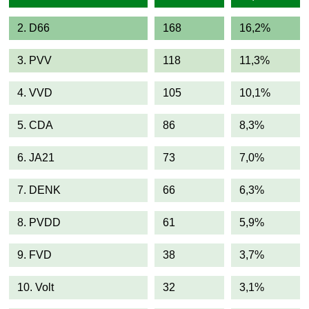
2. D66
168
16,2%
3. PVV
118
11,3%
4. VVD
105
10,1%
5. CDA
86
8,3%
6. JA21
73
7,0%
7. DENK
66
6,3%
8. PVDD
61
5,9%
9. FVD
38
3,7%
10. Volt
32
3,1%