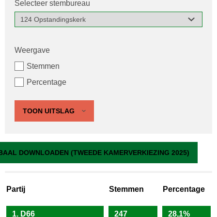
Selecteer stembureau
Weergave
Stemmen
Percentage
TOON UITSLAG
124 Opstandingskerk
BAAL DOWNLOADEN (TWEEDE KAMERVERKIEZING 2025)
Partij
Stemmen
Percentage
1. D66
247
28,1%