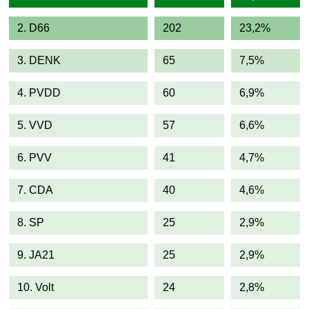
2. D66
202
23,2%
3. DENK
65
7,5%
4. PVDD
60
6,9%
5. VVD
57
6,6%
6. PVV
41
4,7%
7. CDA
40
4,6%
8. SP
25
2,9%
9. JA21
25
2,9%
10. Volt
24
2,8%