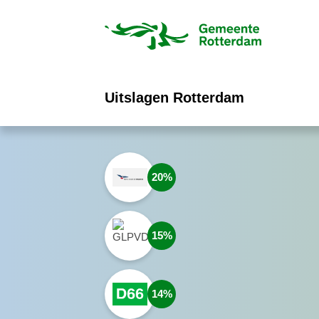
ofdinhoud
Uitslagen Rotterdam
20
15
14