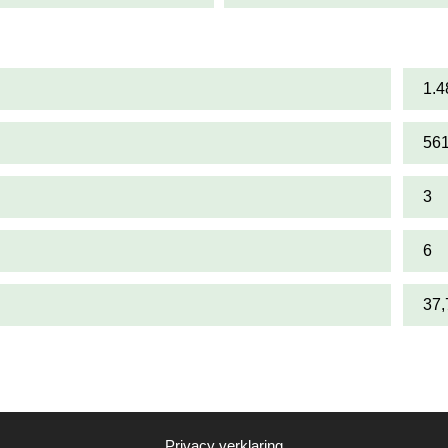
1.4
56
3
6
37
Privacy verklaring