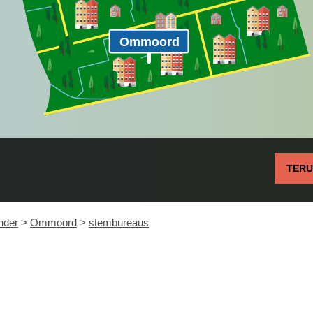
Ommoord
TER
nder
>
Ommoord
>
stembureaus