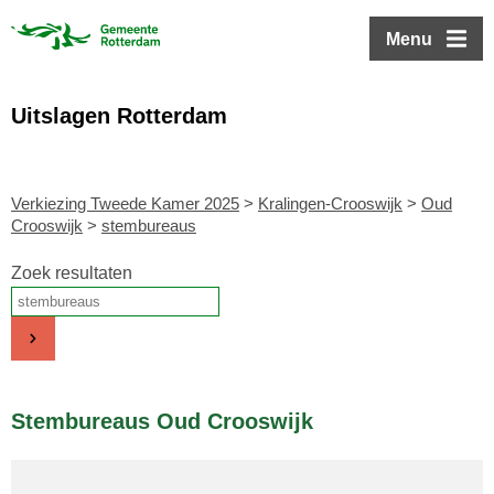
ofdinhoud
Menu
Uitslagen Rotterdam
Verkiezing Tweede Kamer 2025
>
Kralingen-Crooswijk
>
Oud
Crooswijk
>
stembureaus
Zoek resultaten
Stembureaus Oud Crooswijk