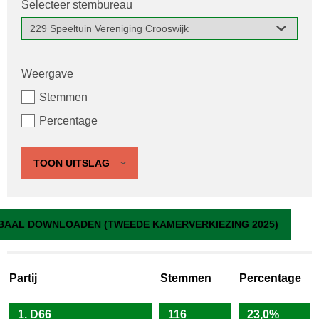
Selecteer stembureau
Weergave
Stemmen
Percentage
TOON UITSLAG
229 Speeltuin Vereniging Crooswijk
BAAL DOWNLOADEN (TWEEDE KAMERVERKIEZING 2025)
Partij
Stemmen
Percentage
1. D66
116
23,0%