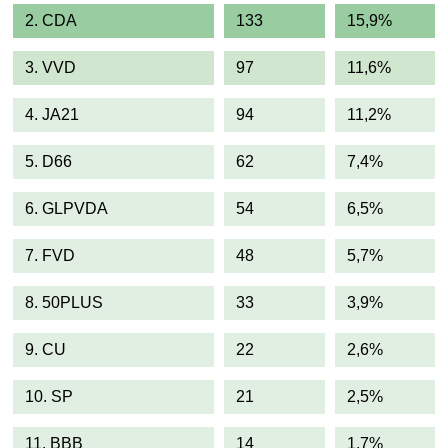
2. CDA
133
15,9%
3. VVD
97
11,6%
4. JA21
94
11,2%
5. D66
62
7,4%
6. GLPVDA
54
6,5%
7. FVD
48
5,7%
8. 50PLUS
33
3,9%
9. CU
22
2,6%
10. SP
21
2,5%
11. BBB
14
1,7%