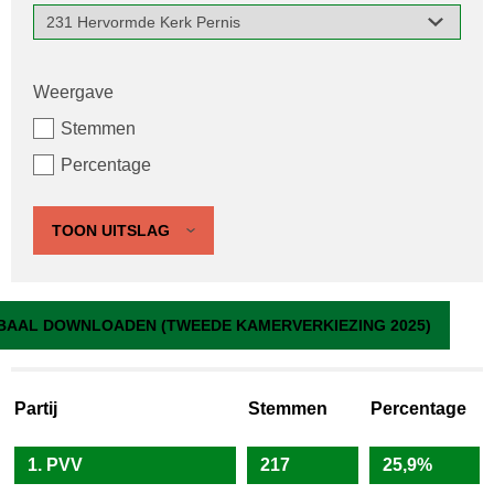
Weergave
Stemmen
Percentage
TOON UITSLAG
231 Hervormde Kerk Pernis
BAAL DOWNLOADEN (TWEEDE KAMERVERKIEZING 2025)
Partij
Stemmen
Percentage
1. PVV
217
25,9%