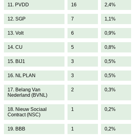
11. PVDD
16
2,4%
12. SGP
7
1,1%
13. Volt
6
0,9%
14. CU
5
0,8%
15. BIJ1
3
0,5%
16. NL PLAN
3
0,5%
17. Belang Van
2
0,3%
Nederland (BVNL)
18. Nieuw Sociaal
1
0,2%
Contract (NSC)
19. BBB
1
0,2%