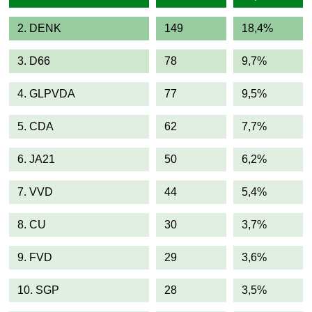
2. DENK
149
18,4%
3. D66
78
9,7%
4. GLPVDA
77
9,5%
5. CDA
62
7,7%
6. JA21
50
6,2%
7. VVD
44
5,4%
8. CU
30
3,7%
9. FVD
29
3,6%
10. SGP
28
3,5%