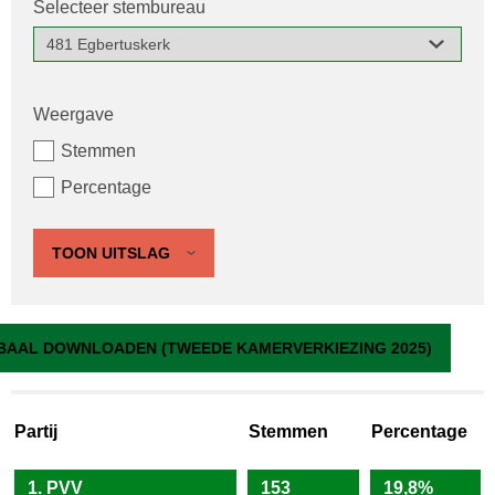
Selecteer stembureau
Weergave
Stemmen
Percentage
TOON UITSLAG
481 Egbertuskerk
BAAL DOWNLOADEN (TWEEDE KAMERVERKIEZING 2025)
Partij
Stemmen
Percentage
1. PVV
153
19,8%