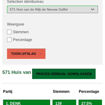
Selecteer stembureau
Weergave
Stemmen
Percentage
TOON UITSLAG
571 Huis van de Wijk de Nieuwe Gaffel
PROCES-VERBAAL DOWNLOADEN
Partij
Stemmen
Percentage
1. DENK
139
27,5%