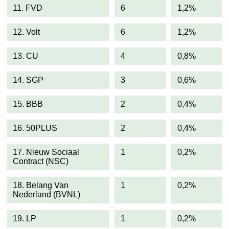
11. FVD
6
1,2%
12. Volt
6
1,2%
13. CU
4
0,8%
14. SGP
3
0,6%
15. BBB
2
0,4%
16. 50PLUS
2
0,4%
17. Nieuw Sociaal
1
0,2%
Contract (NSC)
18. Belang Van
1
0,2%
Nederland (BVNL)
19. LP
1
0,2%